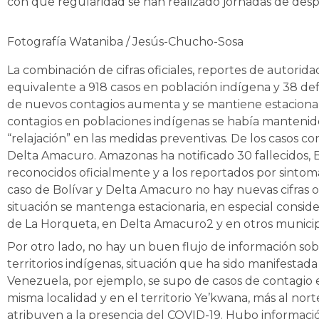
con qué regularidad se han realizado jornadas de despi
Fotografía Wataniba / Jesús-Chucho-Sosa
La combinación de cifras oficiales, reportes de autor
equivalente a 918 casos en población indígena y 38 de
de nuevos contagios aumenta y se mantiene estacionar
contagios en poblaciones indígenas se había mantenido
“relajación” en las medidas preventivas. De los casos c
Delta Amacuro. Amazonas ha notificado 30 fallecidos, B
reconocidos oficialmente y a los reportados por sintom
caso de Bolívar y Delta Amacuro no hay nuevas cifras 
situación se mantenga estacionaria, en especial cons
de La Horqueta, en Delta Amacuro2 y en otros municip
Por otro lado, no hay un buen flujo de información sob
territorios indígenas, situación que ha sido manifesta
Venezuela, por ejemplo, se supo de casos de contagio 
misma localidad y en el territorio Ye’kwana, más al nor
atribuyen a la presencia del COVID-19. Hubo información