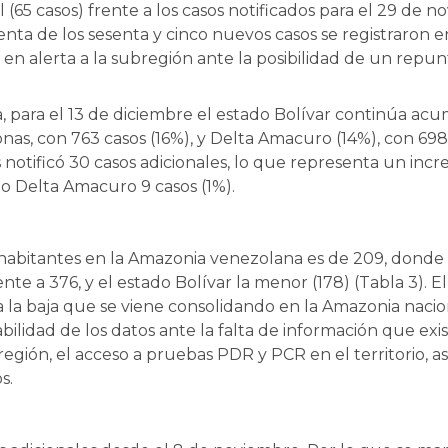
 (65 casos) frente a los casos notificados para el 29 de n
ta de los sesenta y cinco nuevos casos se registraron en
n alerta a la subregión ante la posibilidad de un repun
 para el 13 de diciembre el estado Bolívar continúa ac
as, con 763 casos (16%), y Delta Amacuro (14%), con 698 c
notificó 30 casos adicionales, lo que representa un inc
do Delta Amacuro 9 casos (1%).
00 habitantes en la Amazonia venezolana es de 209, dond
nte a 376, y el estado Bolívar la menor (178) (Tabla 3). E
la baja que se viene consolidando en la Amazonia nacio
lidad de los datos ante la falta de información que exis
región, el acceso a pruebas PDR y PCR en el territorio, a
s.