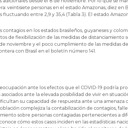
es adicionales desde el 8 de noviembre. Por lo que se ma
era: veintisiete personas en el estado Amazonas, diez en B
s fluctuando entre 2,9 y 35,4 (Tabla 3). El estado Amaz
os contagios en los estados brasileños, guyaneses y colo
s de flexibilización de las medidas de distanciamiento so
30 de noviembre y el poco cumplimiento de las medidas d
ntera con Brasil en el boletín número 141.
eocupación ante los efectos que el COVID-19 podría pro
 asociados ante la elevada posibilidad de vivir en situaci
 dificultan su capacidad de respuesta ante una amenaza c
blación complejiza la contabilización de contagios, fallec
imiento sobre personas contagiadas pertenecientes a di
conoce cómo estos casos inciden en las estadísticas nac