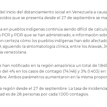
el inicio del distanciamiento social en Venezuela a cau
allecidos que se presenta desde el 27 de septiembre se ma
ncia en pueblos indígenas continúa siendo difícil de calcula
 PCR y PDR que se han administrado, e información sobr
con certeza cómo los pueblos indígenas han sido afectad
 siguiendo la sintomatología clínica, entre los Arawak, J
ia venezolana.
e han notificado en la región amazónica un total de 1.84
del 4% en los casos de contagio (74.146) y 3% (1.403) en
embre. Ambos parámetros aumentaron en la misma propor
la región desde el 27 de septiembre. La tasa de incidenc
dad es de 28 personas por cada 1.000 contagios.