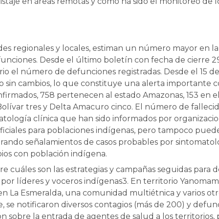
staje en áreas remotas y cómo ha sido el monitoreo de l
idades regionales y locales, estiman un número mayor en
funciones. Desde el último boletín con fecha de cierre 
io el número de defunciones registradas. Desde el 15 
 sin cambios, lo que constituye una alerta importante c
onfirmados, 758 pertenecen al estado Amazonas, 153 en el
olívar tres y Delta Amacuro cinco. El número de fallecid
atología clínica que han sido informados por organizacio
oficiales para poblaciones indígenas, pero tampoco puede
iderando señalamientos de casos probables por sintomato
ios con población indígena.
re cuáles son las estrategias y campañas seguidas para d
da por líderes y voceros indígenas3. En territorio Yanom
en La Esmeralda, una comunidad multiétnica y varios otr
te, se notificaron diversos contagios (más de 200) y defu
 sobre la entrada de agentes de salud a los territorios,