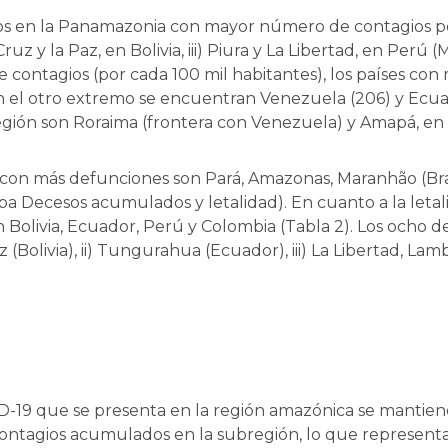
os en la Panamazonia con mayor número de contagios por
ruz y la Paz, en Bolivia, iii) Piura y La Libertad, en Pe
 de contagios (por cada 100 mil habitantes), los países c
). En el otro extremo se encuentran Venezuela (206) y Ecua
gión son Roraima (frontera con Venezuela) y Amapá, en B
on más defunciones son Pará, Amazonas, Maranhão (Brasi
pa Decesos acumulados y letalidad). En cuanto a la letali
n Bolivia, Ecuador, Perú y Colombia (Tabla 2). Los ocho
Bolivia), ii) Tungurahua (Ecuador), iii) La Libertad, La
ID-19 que se presenta en la región amazónica se mantie
contagios acumulados en la subregión, lo que representa