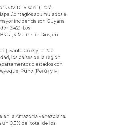
 COVID-19 son: i) Pará,
rú (Mapa Contagios acumulados e
on mayor incidencia son Guyana
dor (542). Los
rasil, y Madre de Dios, en
l), Santa Cruz y la Paz
dad, los países de la región
 departamentos o estados con
mbayeque, Puno (Perú) y iv)
ne en la Amazonia venezolana.
 un 0,3% del total de los